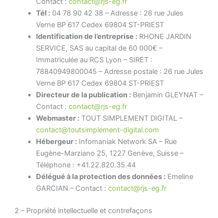
Contact :
contact@rjs-eg.fr
Tél :
04 78 90 42 38 – Adresse : 26 rue Jules
Verne BP 617 Cedex 69804 ST-PRIEST
Identification de l’entreprise :
RHONE JARDIN
SERVICE, SAS au capital de 60 000€ –
Immatriculée au RCS Lyon – SIRET :
78840949800045 – Adresse postale : 26 rue Jules
Verne BP 617 Cedex 69804 ST-PRIEST
Directeur de la publication :
Benjamin GLEYNAT –
Contact :
contact@rjs-eg.fr
Webmaster :
TOUT SIMPLEMENT DIGITAL –
contact@toutsimplement-digital.com
Hébergeur :
Infomaniak Network SA – Rue
Eugène-Marziano 25, 1227 Genève, Suisse –
Téléphone : +41.22.820.35.44
Délégué à la protection des données :
Emeline
GARCIAN – Contact :
contact@rjs-eg.fr
2 – Propriété intellectuelle et contrefaçons