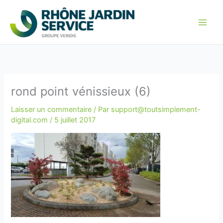
Aller
Panneau de gestion des cookies
au
contenu
rond point vénissieux (6)
Laisser un commentaire
/ Par
support@toutsimplement-
digital.com
/
5 juillet 2017