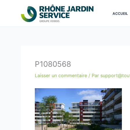
Aller
Panneau de gestion des cookies
au
ACCUEIL
contenu
P1080568
Laisser un commentaire
/ Par
support@tout